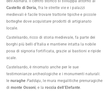
dell’Asinara. Il centro storico si sviluppa attorno al
Castello di Doria,
fra le strette vie e i palazzi
medievali è facile trovare trattorie tipiche e piccole
botteghe dove acquistare prodotti di artigianato
locale.
Castelsardo, ricco di storia medievale, fa parte dei
borghi più belli d’Italia e mantiene intatta la nobile
posa di signoria fortificata, grazie ai bastioni e ripide
scale.
Castelsardo, è rinomato anche per le sue
testimonianze archeologiche e i monumenti naturali:
le
nuraghe
Paddaju
, le mura megalitiche prenuragiche
di
monte Ossoni
,
e la
roccia dell’Elefante
.